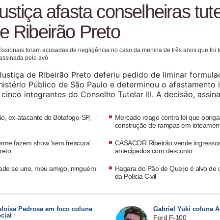
ustiça afasta conselheiras tut
e Ribeirão Preto
fissionais foram acusadas de negligência no caso da menina de três anos que foi t
assinada pelo avô
Justiça de Ribeirão Preto deferiu pedido de liminar formul
nistério Público de São Paulo e determinou o afastamento 
 cinco integrantes do Conselho Tutelar III. A decisão, assin
iz Paulo Cesar Gentile e publicada nesta quarta-feira (5/8),
querimento feito em ação civil pública pelo promotor de
o, ex-atacante do Botafogo-SP,
Mercado reage contra lei que obriga
construção de rampas em loteamen
rme fazem show 'sem frescura'
CASACOR Ribeirão vende ingresso
reto
antecipados com desconto
dade se une, meu amigo, ninguém
Hagara do Pão de Queijo é alvo de
da Polícia Civil
eloísa Pedrosa em foco coluna
Gabriel Yuki coluna 
cial
Ford F-100