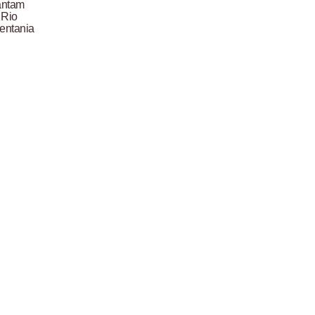
antam
 Rio
entania