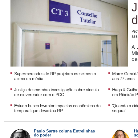
J
d
Pro
ass
A 
Mi
de
ju
re
Supermercados de RP projetam crescimento
Morre Geraldã
acima da média
aos 77 anos
Justiça desmembra investigação sobre vínculo
Hugo & Guilhe
de ex-vereador com o PCC
em Ribeirão P
Estudo busca levantar impactos econômicos do
'Quando a ci
temporal que devastou RP
segura'
Paulo Sartre coluna Entrelinhas
H
do poder
so