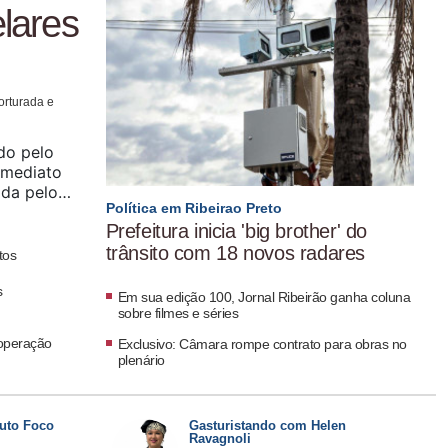
elares
orturada e
ado pelo
imediato
ada pelo
Política em Ribeirao Preto
 atende a
Prefeitura inicia 'big brother' do
trânsito com 18 novos radares
tos
s
Em sua edição 100, Jornal Ribeirão ganha coluna
sobre filmes e séries
 operação
Exclusivo: Câmara rompe contrato para obras no
plenário
Auto Foco
Gasturistando com Helen
Ravagnoli