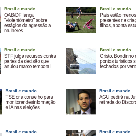
Brasil e mundo
Brasil e mundo
OAB/DF lança
Pais estão meno
"violentômetro" sobre
presentes na cria
estágios da agressão a
filhos, aponta est
mulheres
Brasil e mundo
Brasil e mundo
STF julga recursos contra
Cristo, Bondinho 
partes da decisão que
pontos turísticos 
anulou marco temporal
fechados por vent
Brasil e mundo
Brasil e mundo
TSE cria conselho para
AGU pedirá na Jus
monitorar desinformação
retirada do Discor
e IA nas eleições
Brasil e mundo
Brasil e mundo