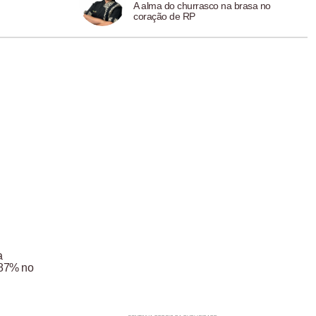
A alma do churrasco na brasa no
coração de RP
a
,87% no