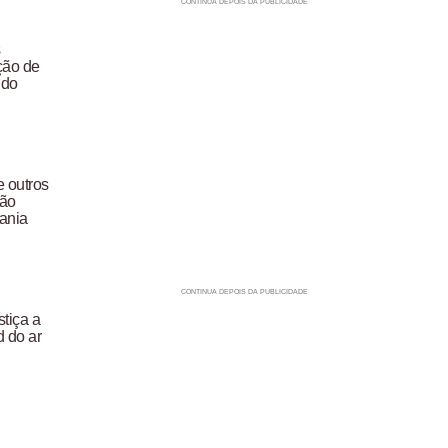
s
ção de
udo
e outros
são
ania
tiça a
d do ar