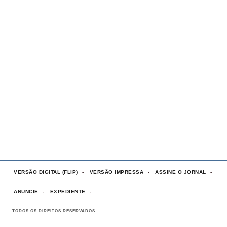
VERSÃO DIGITAL (FLIP)
VERSÃO IMPRESSA
ASSINE O JORNAL
ANUNCIE
EXPEDIENTE
TODOS OS DIREITOS RESERVADOS