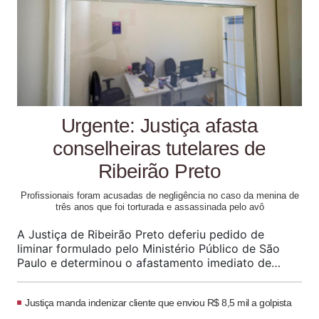
Urgente: Justiça afasta
conselheiras tutelares de
Ribeirão Preto
Profissionais foram acusadas de negligência no caso da menina de
três anos que foi torturada e assassinada pelo avô
A Justiça de Ribeirão Preto deferiu pedido de
liminar formulado pelo Ministério Público de São
Paulo e determinou o afastamento imediato de
cinco integrantes do Conselho Tutelar III. A decisão,
assinada pelo juiz Paulo Cesar Gentile e publicada
Justiça manda indenizar cliente que enviou R$ 8,5 mil a golpista
nesta quarta-feira (5/8), atende a requerimento