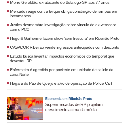
feito em ação civil pública pelo promotor de
Morre Geraldão, ex-atacante do Botafogo-SP, aos 77 anos
Mercado reage contra lei que obriga construção de rampas em
loteamentos
Justiça desmembra investigação sobre vínculo de ex-vereador
com o PCC
Hugo & Guilherme fazem show 'sem frescura' em Ribeirão Preto
CASACOR Ribeirão vende ingressos antecipados com desconto
Estudo busca levantar impactos econômicos do temporal que
devastou RP
Enfermeira é agredida por paciente em unidade de saúde da
zona Norte
Hagara do Pão de Queijo é alvo de operação da Polícia Civil
Economia em Ribeirão Preto
Supermercados de RP projetam
crescimento acima da média