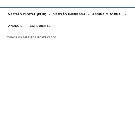
VERSÃO DIGITAL (FLIP)
VERSÃO IMPRESSA
ASSINE O JORNAL
ANUNCIE
EXPEDIENTE
TODOS OS DIREITOS RESERVADOS