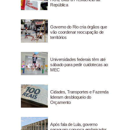
República
Governo do Rio cria órgãos que
vão coordenar reocupação de
territórios
Universidades federais têm até
sábado para pedir cuidotecas ao
MEC
Cidades, Transportes e Fazenda
lideram desbloqueio do
Orçamento
Após fala de Lula, governo
paraguaio convoca embaixador