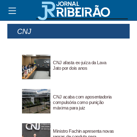
CNJ
CNJ afasta ex-juíza da Lava
Jato por dois anos
CNJ acaba com aposentadoria
compulsória como punição
máxima para juiz
Ministro Fachin apresenta novas
regras de conduta para