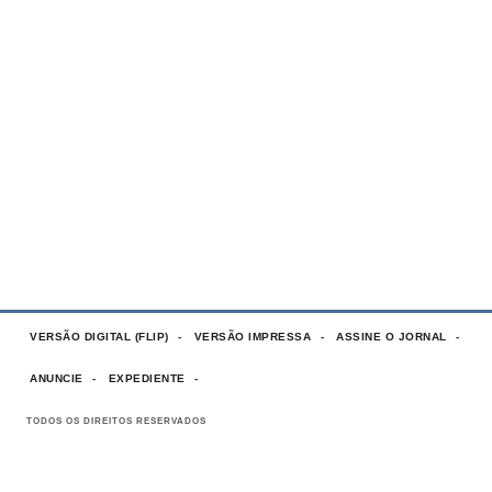
VERSÃO DIGITAL (FLIP)
VERSÃO IMPRESSA
ASSINE O JORNAL
ANUNCIE
EXPEDIENTE
TODOS OS DIREITOS RESERVADOS