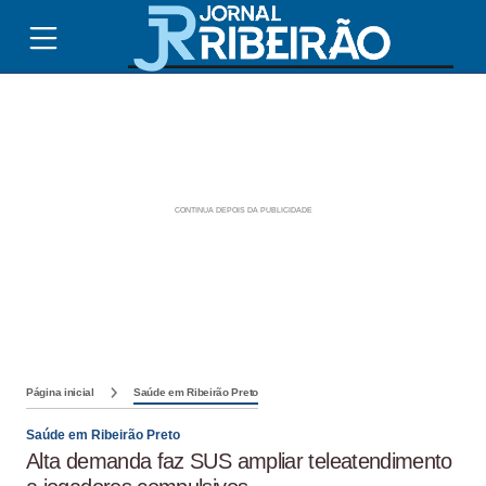
Página inicial
Saúde em Ribeirão Preto
Saúde em Ribeirão Preto
Alta demanda faz SUS ampliar teleatendimento