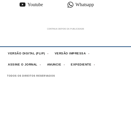
Youtube
Whatsapp
VERSÃO DIGITAL (FLIP)
VERSÃO IMPRESSA
ASSINE O JORNAL
ANUNCIE
EXPEDIENTE
TODOS OS DIREITOS RESERVADOS