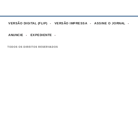
VERSÃO DIGITAL (FLIP)
VERSÃO IMPRESSA
ASSINE O JORNAL
ANUNCIE
EXPEDIENTE
TODOS OS DIREITOS RESERVADOS