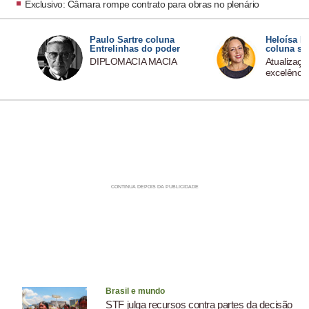
Exclusivo: Câmara rompe contrato para obras no plenário
Paulo Sartre coluna
Heloísa P
Entrelinhas do poder
coluna so
DIPLOMACIA MACIA
Atualizaç
excelência
Brasil e mundo
STF julga recursos contra partes da decisão