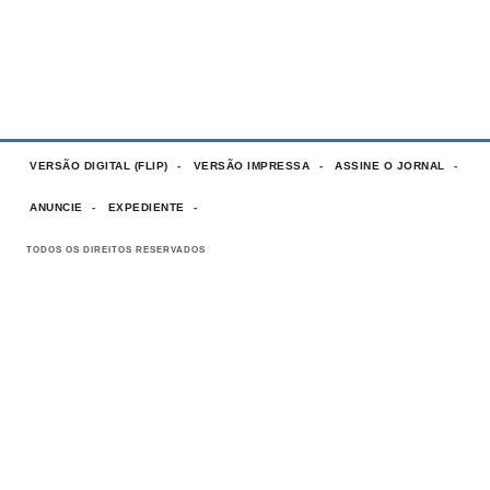
VERSÃO DIGITAL (FLIP)
VERSÃO IMPRESSA
ASSINE O JORNAL
ANUNCIE
EXPEDIENTE
TODOS OS DIREITOS RESERVADOS