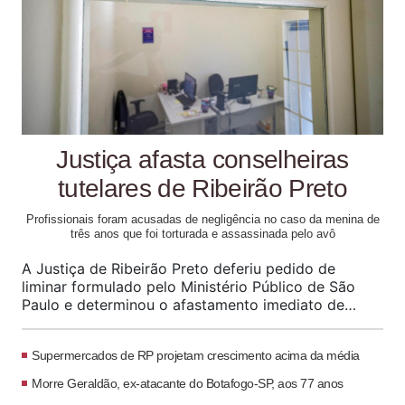
Justiça afasta conselheiras
tutelares de Ribeirão Preto
Profissionais foram acusadas de negligência no caso da menina de
três anos que foi torturada e assassinada pelo avô
A Justiça de Ribeirão Preto deferiu pedido de
liminar formulado pelo Ministério Público de São
Paulo e determinou o afastamento imediato de
cinco integrantes do Conselho Tutelar III. A decisão,
assinada pelo juiz Paulo Cesar Gentile e publicada
Supermercados de RP projetam crescimento acima da média
nesta quarta-feira (5/8), atende a requerimento
feito em ação civil pública pelo promotor de
Morre Geraldão, ex-atacante do Botafogo-SP, aos 77 anos