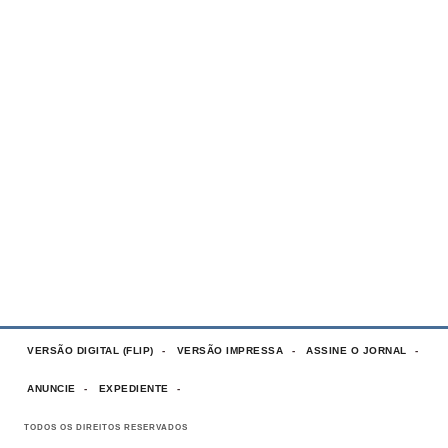
VERSÃO DIGITAL (FLIP)
VERSÃO IMPRESSA
ASSINE O JORNAL
ANUNCIE
EXPEDIENTE
TODOS OS DIREITOS RESERVADOS