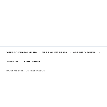
VERSÃO DIGITAL (FLIP)
VERSÃO IMPRESSA
ASSINE O JORNAL
ANUNCIE
EXPEDIENTE
TODOS OS DIREITOS RESERVADOS