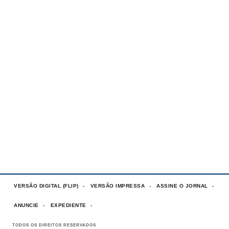
VERSÃO DIGITAL (FLIP)
VERSÃO IMPRESSA
ASSINE O JORNAL
ANUNCIE
EXPEDIENTE
TODOS OS DIREITOS RESERVADOS