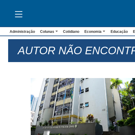
Administração
Colunas
Cotidiano
Economia
Educação
E
AUTOR NÃO ENCONT