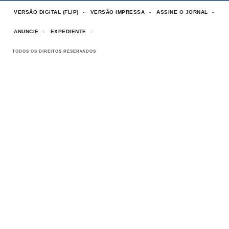
VERSÃO DIGITAL (FLIP)
VERSÃO IMPRESSA
ASSINE O JORNAL
ANUNCIE
EXPEDIENTE
TODOS OS DIREITOS RESERVADOS