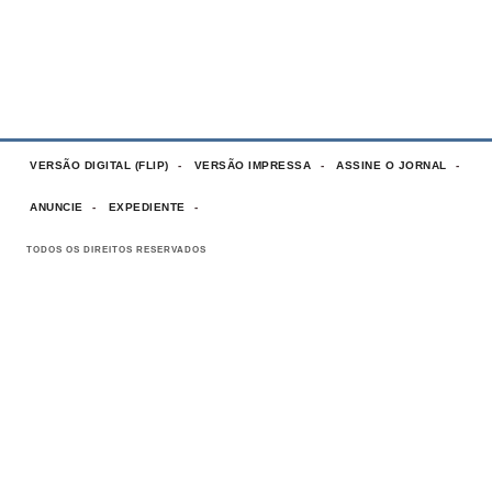
VERSÃO DIGITAL (FLIP)
VERSÃO IMPRESSA
ASSINE O JORNAL
ANUNCIE
EXPEDIENTE
TODOS OS DIREITOS RESERVADOS