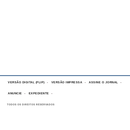
VERSÃO DIGITAL (FLIP)
VERSÃO IMPRESSA
ASSINE O JORNAL
ANUNCIE
EXPEDIENTE
TODOS OS DIREITOS RESERVADOS