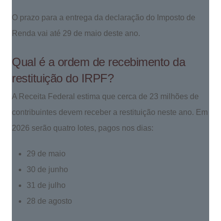
O prazo para a entrega da declaração do Imposto de
Renda vai até 29 de maio deste ano.
Qual é a ordem de recebimento da
restituição do IRPF?
A Receita Federal estima que cerca de 23 milhões de
contribuintes devem receber a restituição neste ano. Em
2026 serão quatro lotes, pagos nos dias:
29 de maio
30 de junho
31 de julho
28 de agosto