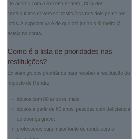
De acordo com a Receita Federal, 80% dos
contribuintes devem ser restituídos nos dois primeiros
lotes. A expectativa é de que até junho o dinheiro já
esteja na conta.
Como é a lista de prioridades nas
restituições?
Existem grupos prioritários para receber a restituição do
Imposto de Renda:
idosos com 80 anos ou mais;
idosos a partir de 60 anos, pessoas com deficiência
ou doença grave;
professores cuja maior fonte de renda seja o
magistério.