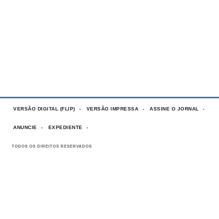
VERSÃO DIGITAL (FLIP)
VERSÃO IMPRESSA
ASSINE O JORNAL
ANUNCIE
EXPEDIENTE
TODOS OS DIREITOS RESERVADOS