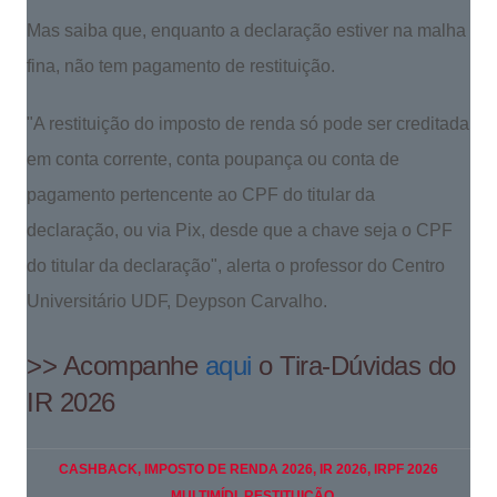
Mas saiba que, enquanto a declaração estiver na malha
fina, não tem pagamento de restituição.
"A restituição do imposto de renda só pode ser creditada
em conta corrente, conta poupança ou conta de
pagamento pertencente ao CPF do titular da
declaração, ou via Pix, desde que a chave seja o CPF
do titular da declaração", alerta o professor do Centro
Universitário UDF, Deypson Carvalho.
>> Acompanhe
aqui
o Tira-Dúvidas do
IR 2026
CASHBACK
, IMPOSTO DE RENDA 2026
, IR 2026
, IRPF 2026
, MULTIMÍDI
, RESTITUIÇÃO