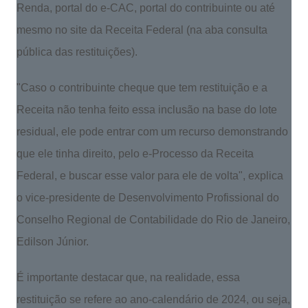
Renda, portal do e-CAC, portal do contribuinte ou até
mesmo no site da Receita Federal (na aba consulta
pública das restituições).
"Caso o contribuinte cheque que tem restituição e a
Receita não tenha feito essa inclusão na base do lote
residual, ele pode entrar com um recurso demonstrando
que ele tinha direito, pelo e-Processo da Receita
Federal, e buscar esse valor para ele de volta", explica
o vice-presidente de Desenvolvimento Profissional do
Conselho Regional de Contabilidade do Rio de Janeiro,
Edilson Júnior.
É importante destacar que, na realidade, essa
restituição se refere ao ano-calendário de 2024, ou seja,