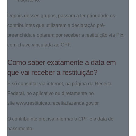
Depois desses grupos, passam a ter prioridade os
contribuintes que utilizarem a declaração pré-
preenchida e optarem por receber a restituição via Pix,
com chave vinculada ao CPF.
Como saber exatamente a data em
que vai receber a restituição?
É só consultar via internet, na página da Receita
Federal, no aplicativo ou diretamente no
site www.restituicao.receita.fazenda.gov.br.
O contribuinte precisa informar o CPF e a data de
nascimento.