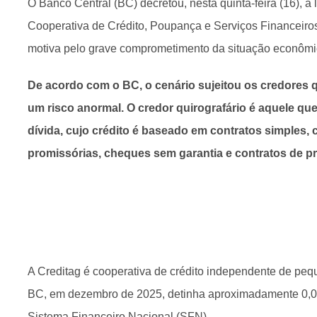
O Banco Central (BC) decretou, nesta quinta-feira (16), a 
Cooperativa de Crédito, Poupança e Serviços Financeiros 
motiva pelo grave comprometimento da situação econômico
De acordo com o BC, o cenário sujeitou os credores q
um risco anormal. O credor quirografário é aquele que
dívida, cujo crédito é baseado em contratos simples,
promissórias, cheques sem garantia e contratos de pr
A Creditag é cooperativa de crédito independente de peq
BC, em dezembro de 2025, detinha aproximadamente 0,00
Sistema Financeiro Nacional (SFN).