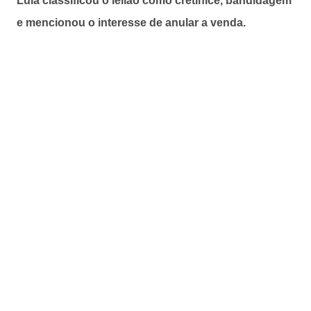
Lula classificou o leilão como cretinice, bandidagem
e mencionou o interesse de anular a venda.