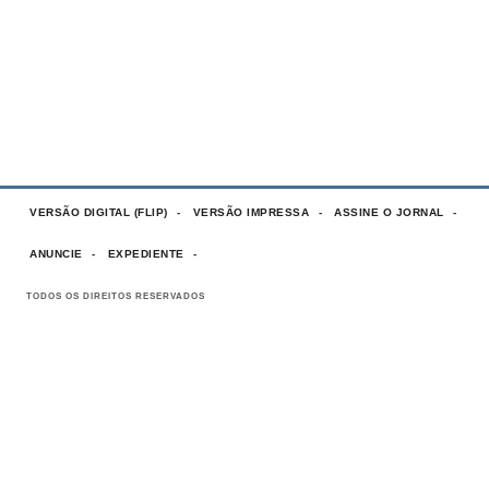
VERSÃO DIGITAL (FLIP)
VERSÃO IMPRESSA
ASSINE O JORNAL
ANUNCIE
EXPEDIENTE
TODOS OS DIREITOS RESERVADOS