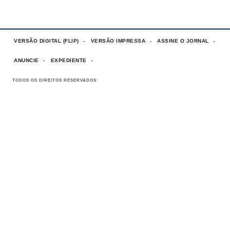
VERSÃO DIGITAL (FLIP)
VERSÃO IMPRESSA
ASSINE O JORNAL
ANUNCIE
EXPEDIENTE
TODOS OS DIREITOS RESERVADOS