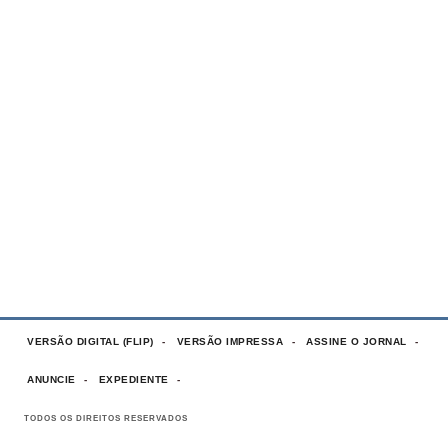
VERSÃO DIGITAL (FLIP)
VERSÃO IMPRESSA
ASSINE O JORNAL
ANUNCIE
EXPEDIENTE
TODOS OS DIREITOS RESERVADOS