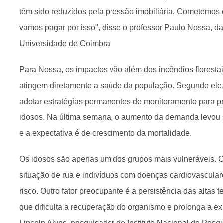
têm sido reduzidos pela pressão imobiliária. Cometemos
vamos pagar por isso", disse o professor Paulo Nossa, d
Universidade de Coimbra.
Para Nossa, os impactos vão além dos incêndios floresta
atingem diretamente a saúde da população. Segundo ele, 
adotar estratégias permanentes de monitoramento para pr
idosos. Na última semana, o aumento da demanda levou s
e a expectativa é de crescimento da mortalidade.
Os idosos são apenas um dos grupos mais vulneráveis. 
situação de rua e indivíduos com doenças cardiovascula
risco. Outro fator preocupante é a persistência das altas 
que dificulta a recuperação do organismo e prolonga a ex
Lincoln Alves, pesquisador do Instituto Nacional de Pesqu