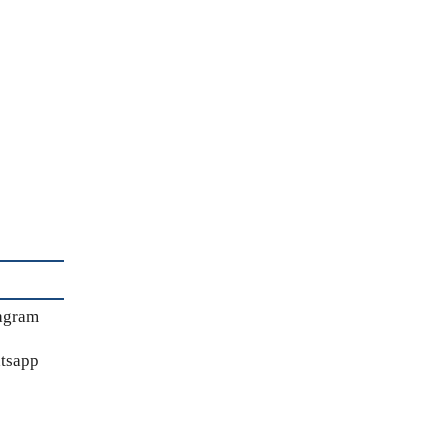
agram
tsapp