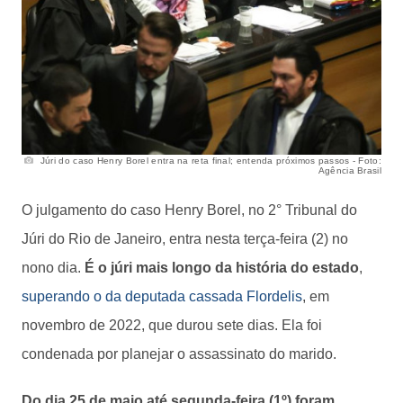
Júri do caso Henry Borel entra na reta final; entenda próximos passos - Foto:
Agência Brasil
O julgamento do caso Henry Borel, no 2° Tribunal do
Júri do Rio de Janeiro, entra nesta terça-feira (2) no
nono dia.
É o júri mais longo da história do estado
,
superando o da deputada cassada Flordelis
, em
novembro de 2022, que durou sete dias. Ela foi
condenada por planejar o assassinato do marido.
Do dia 25 de maio até segunda-feira (1º) foram