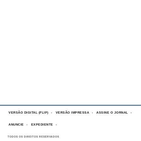
VERSÃO DIGITAL (FLIP)
VERSÃO IMPRESSA
ASSINE O JORNAL
ANUNCIE
EXPEDIENTE
TODOS OS DIREITOS RESERVADOS