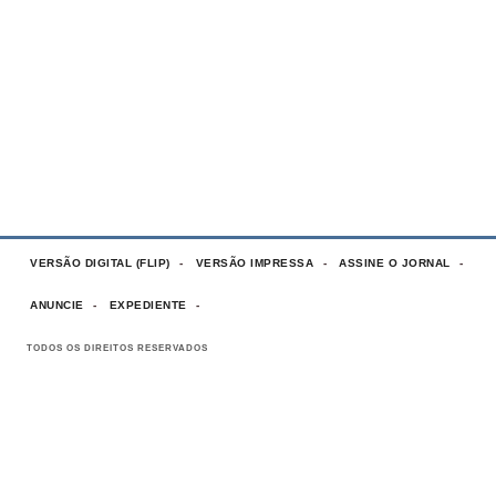
VERSÃO DIGITAL (FLIP)
VERSÃO IMPRESSA
ASSINE O JORNAL
ANUNCIE
EXPEDIENTE
TODOS OS DIREITOS RESERVADOS