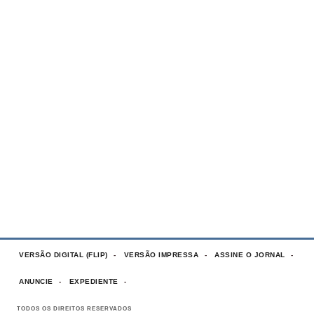
VERSÃO DIGITAL (FLIP)
VERSÃO IMPRESSA
ASSINE O JORNAL
ANUNCIE
EXPEDIENTE
TODOS OS DIREITOS RESERVADOS