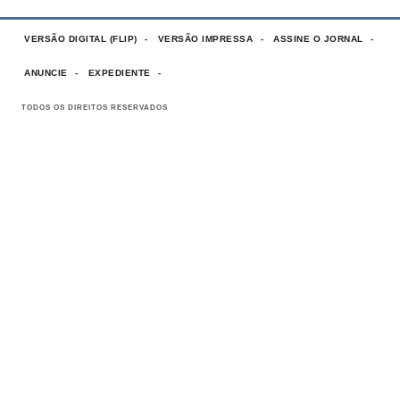
VERSÃO DIGITAL (FLIP)
VERSÃO IMPRESSA
ASSINE O JORNAL
ANUNCIE
EXPEDIENTE
TODOS OS DIREITOS RESERVADOS