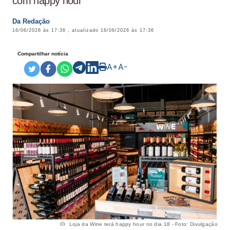
com happy hour
Da Redação
16/06/2026 às 17:36
, atualizado
16/06/2026 às 17:36
Compartilhar notícia
A+
A-
Loja da Wine terá happy hour no dia 18 - Foto: Divulgação