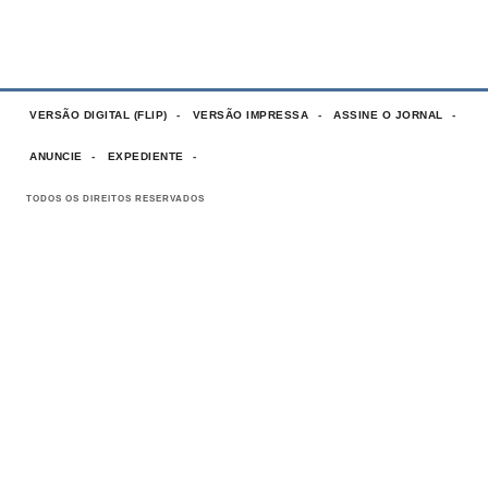
VERSÃO DIGITAL (FLIP)
VERSÃO IMPRESSA
ASSINE O JORNAL
ANUNCIE
EXPEDIENTE
TODOS OS DIREITOS RESERVADOS