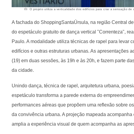
O projeto utiliza a verticalidade dos edifícios para criar a sensação de
A fachada do ShoppingSantaÚrsula, na região Central de 
do espetáculo gratuito de dança vertical "Correnteza", r
Paulo. A modalidade utiliza técnicas de rapel para levar 
edifícios e outras estruturas urbanas. As apresentações a
(19) em duas sessões, às 19h e às 20h, e fazem parte 
da cidade.
Unindo dança, técnica de rapel, arquitetura urbana, poes
espetáculo transforma a parede externa do empreendime
performances aéreas que propõem uma reflexão sobre os f
da convivência urbana. A projeção mapeada acompanha o
amplia a experiência visual de quem acompanha as apre