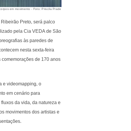
 corpos em movimento - Foto: Priscila Prade
Ribeirão Preto, será palco
ealizado pela Cia VEDA de São
coreografias às paredes de
contecem nesta sexta-feira
das comemorações de 170 anos
ia e videomapping, o
nto em cenário para
luxos da vida, da natureza e
s movimentos dos artistas e
sentações.