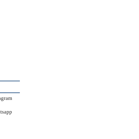
agram
tsapp