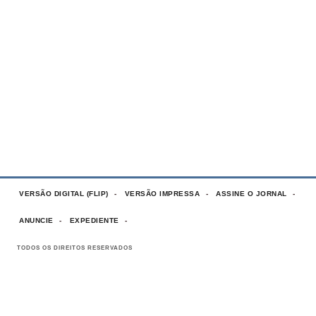
VERSÃO DIGITAL (FLIP)
VERSÃO IMPRESSA
ASSINE O JORNAL
ANUNCIE
EXPEDIENTE
TODOS OS DIREITOS RESERVADOS