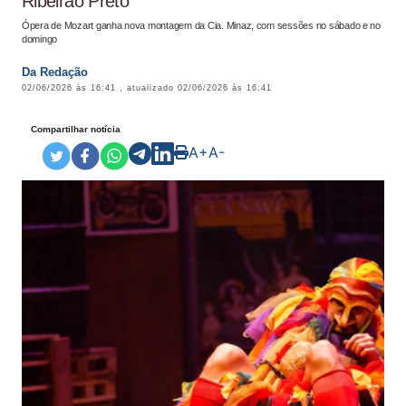
Ribeirão Preto
Ópera de Mozart ganha nova montagem da Cia. Minaz, com sessões no sábado e no
domingo
Da Redação
02/06/2026 às 16:41
, atualizado
02/06/2026 às 16:41
Compartilhar notícia
A+
A-