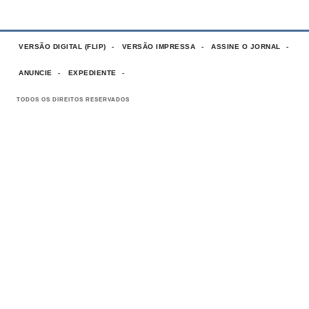
VERSÃO DIGITAL (FLIP)
VERSÃO IMPRESSA
ASSINE O JORNAL
ANUNCIE
EXPEDIENTE
TODOS OS DIREITOS RESERVADOS