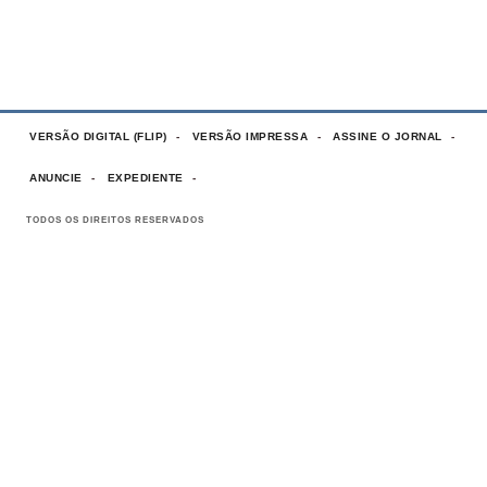
VERSÃO DIGITAL (FLIP)
VERSÃO IMPRESSA
ASSINE O JORNAL
ANUNCIE
EXPEDIENTE
TODOS OS DIREITOS RESERVADOS