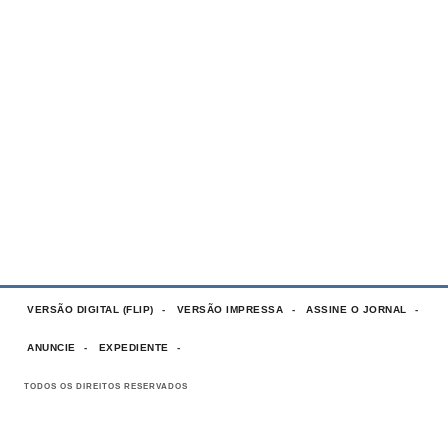
VERSÃO DIGITAL (FLIP)
VERSÃO IMPRESSA
ASSINE O JORNAL
ANUNCIE
EXPEDIENTE
TODOS OS DIREITOS RESERVADOS