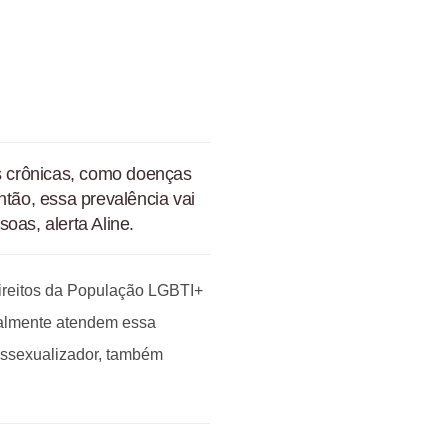
as crônicas, como doenças
ntão, essa prevalência vai
oas, alerta Aline.
ireitos da População LGBTI+
nalmente atendem essa
nssexualizador, também