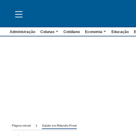
Administração
Colunas
Cotidiano
Economia
Educação
E
Página inicial
Saúde em Ribeirão Preto