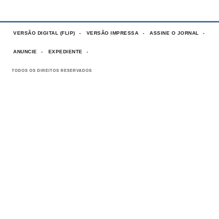
VERSÃO DIGITAL (FLIP)
VERSÃO IMPRESSA
ASSINE O JORNAL
ANUNCIE
EXPEDIENTE
TODOS OS DIREITOS RESERVADOS