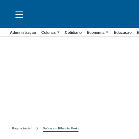
Administração
Colunas
Cotidiano
Economia
Educação
E
Página inicial
Saúde em Ribeirão Preto