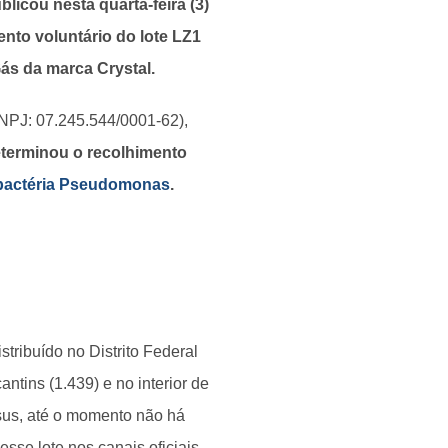
blicou nesta quarta-feira (3)
nto voluntário do lote LZ1
ás da marca Crystal.
NPJ: 07.245.544/0001-62),
eterminou o recolhimento
bactéria Pseudomonas
.
stribuído no Distrito Federal
ntins (1.439) e no interior de
us, até o momento não há
sse lote nos canais oficiais