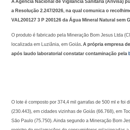
A Agência Nacional de Vigilância Sanitária (Anvisa) pu
a Resolução 2.247/2026, na qual comunica o recolhime
VAL200127 3 P 200126 da Água Mineral Natural sem G
O produto é fabricado pela Mineração Bom Jesus Ltda (C
localizada em Luziânia, em Goiás
. A própria empresa d
após laudo laboratorial constatar contaminação pela
O lote é composto por 374,4 mil garrafas de 500 ml e foi di
(230.443), em cidades vizinhas de Goiás (66.768), em Toca
São Paulo (75.750). Ainda segundo a Mineração Bom Jes
registro de reclamações de consumidores relacionadas a e