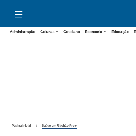
Administração
Colunas
Cotidiano
Economia
Educação
E
Página inicial
Saúde em Ribeirão Preto