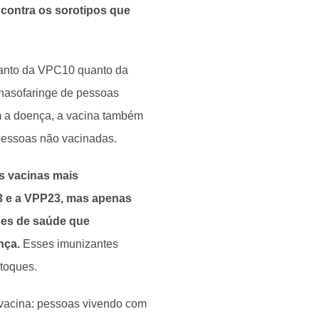
contra os sorotipos que
tanto da VPC10 quanto da
nasofaringe de pessoas
am a doença, a vacina também
pessoas não vacinadas.
as vacinas mais
3 e a VPP23, mas apenas
ões de saúde que
nça.
Esses imunizantes
toques.
 vacina: pessoas vivendo com