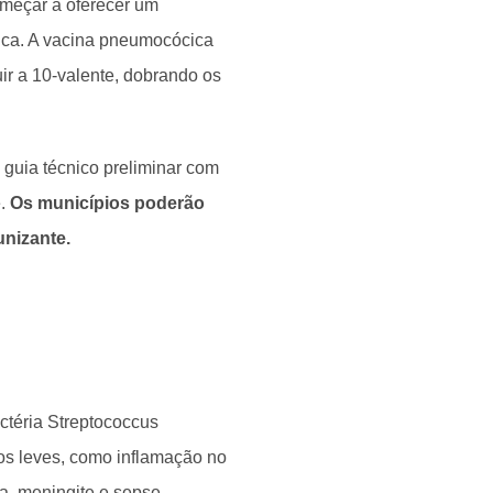
omeçar a oferecer um
ica. A vacina pneumocócica
ir a 10-valente, dobrando os
 guia técnico preliminar com
e.
Os municípios poderão
unizante.
ctéria Streptococcus
s leves, como inflamação no
a, meningite e sepse.