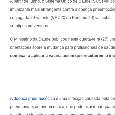
A partir de junho, o Sistema Único de Saúde (SUS) vai c
imunizante mais abrangente contra a doença pneumocóc
conjugada 20-valente (VPC20 ou Pneumo 20) vai substitu
sorotipos prevenidos.
O Ministério da Saúde publicou nesta quarta-feira (27) um
orientações sobre a mudança para profissionais de saúd
começar a aplicar a vacina assim que receberem o im
A
doença pneumocócica
é uma infecção causada pela ba
pneumoniae, ou pneumococo, que pode ocasionar quadro
ouvido ou sinusite, ou graves, como pneumonia bacterian