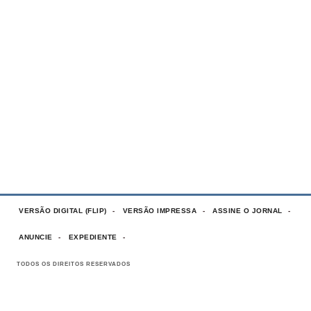
VERSÃO DIGITAL (FLIP)
VERSÃO IMPRESSA
ASSINE O JORNAL
ANUNCIE
EXPEDIENTE
TODOS OS DIREITOS RESERVADOS