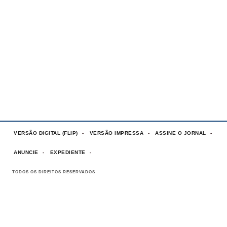
VERSÃO DIGITAL (FLIP)
VERSÃO IMPRESSA
ASSINE O JORNAL
ANUNCIE
EXPEDIENTE
TODOS OS DIREITOS RESERVADOS