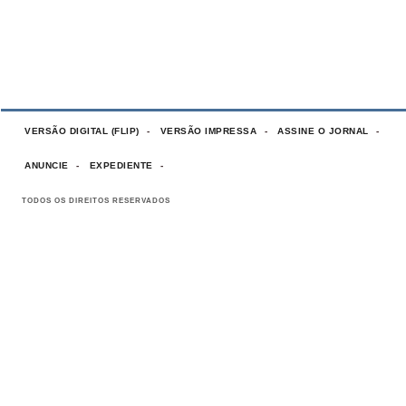
VERSÃO DIGITAL (FLIP)
VERSÃO IMPRESSA
ASSINE O JORNAL
ANUNCIE
EXPEDIENTE
TODOS OS DIREITOS RESERVADOS