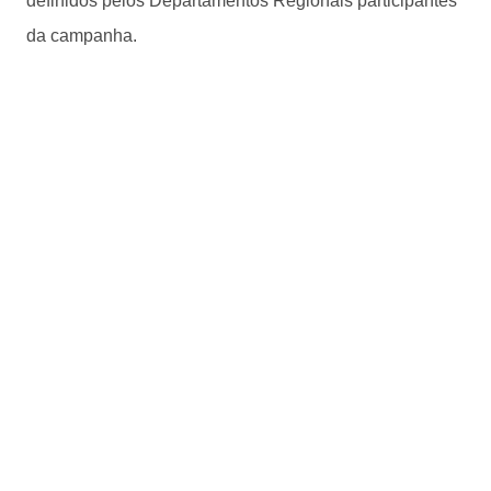
definidos pelos Departamentos Regionais participantes
da campanha.