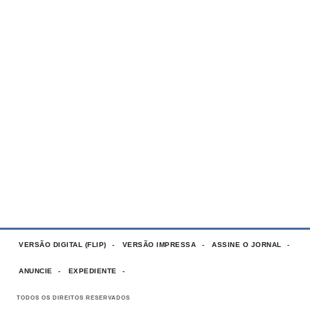
VERSÃO DIGITAL (FLIP)
VERSÃO IMPRESSA
ASSINE O JORNAL
ANUNCIE
EXPEDIENTE
TODOS OS DIREITOS RESERVADOS