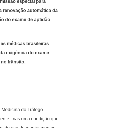
omissão especial para
ê a renovação automática da
ção do exame de aptidão
es médicas brasileiras
 da exigência do exame
no trânsito.
e Medicina do Tráfego
manente, mas uma condição que
as, do uso de medicamentos