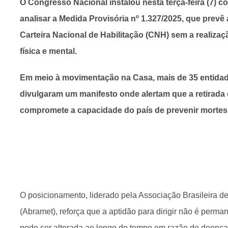
O Congresso Nacional instalou nesta terça-feira (7) c
analisar a Medida Provisória nº 1.327/2025, que prev
Carteira Nacional de Habilitação (CNH) sem a realiza
física e mental.
Em meio à movimentação na Casa, mais de 35 entidad
divulgaram um manifesto onde alertam que a retirada
compromete a capacidade do país de prevenir mortes 
O posicionamento, liderado pela Associação Brasileira d
(Abramet), reforça que a aptidão para dirigir não é per
pode ser alterada ao longo do tempo em razão de doenç