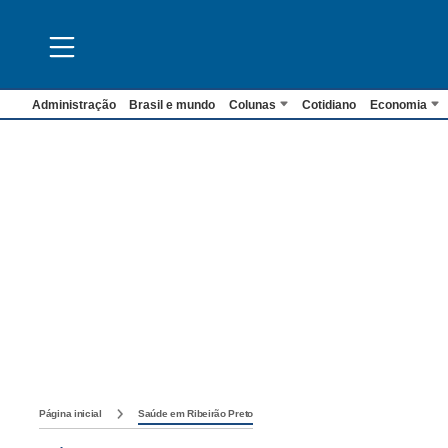
Administração
Brasil e mundo
Colunas
Cotidiano
Economia
Página inicial
Saúde em Ribeirão Preto