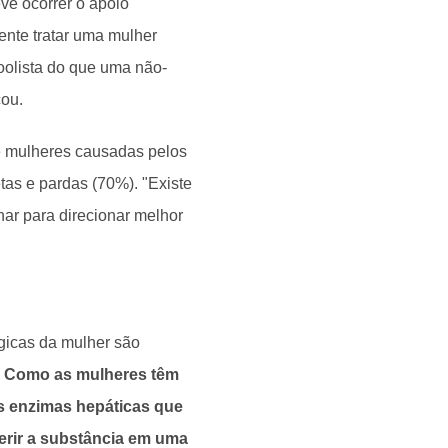
ve ocorrer o apoio
rente tratar uma mulher
oolista do que uma não-
cou.
de mulheres causadas pelos
tas e pardas (70%). "Existe
ar para direcionar melhor
ógicas da mulher são
.
Como as mulheres têm
 enzimas hepáticas que
erir a substância em uma