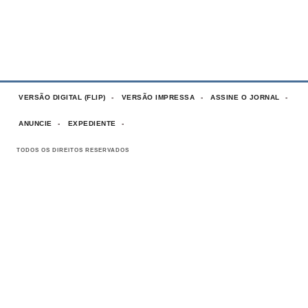
VERSÃO DIGITAL (FLIP)
VERSÃO IMPRESSA
ASSINE O JORNAL
ANUNCIE
EXPEDIENTE
TODOS OS DIREITOS RESERVADOS