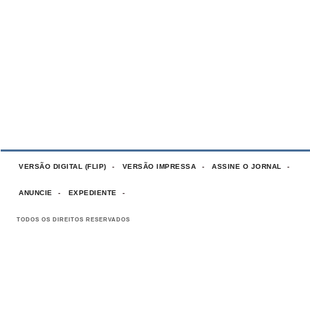
VERSÃO DIGITAL (FLIP)
VERSÃO IMPRESSA
ASSINE O JORNAL
ANUNCIE
EXPEDIENTE
TODOS OS DIREITOS RESERVADOS