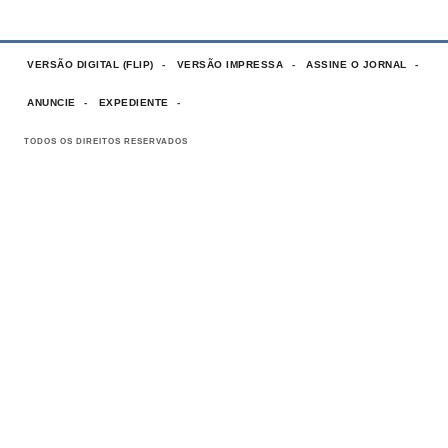
VERSÃO DIGITAL (FLIP)
VERSÃO IMPRESSA
ASSINE O JORNAL
ANUNCIE
EXPEDIENTE
TODOS OS DIREITOS RESERVADOS