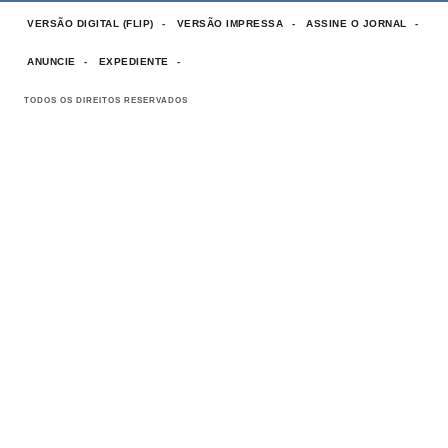
VERSÃO DIGITAL (FLIP)
VERSÃO IMPRESSA
ASSINE O JORNAL
ANUNCIE
EXPEDIENTE
TODOS OS DIREITOS RESERVADOS