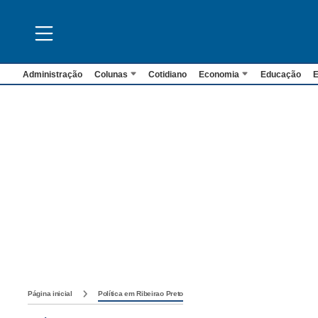
Administração
Colunas
Cotidiano
Economia
Educação
E
Página inicial
Política em Ribeirao Preto